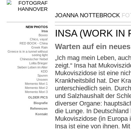
JOANNA NOTTEBROCK
FO
NEW PHOTOS
INSA (WORK IN
Insa
Boxeo
Chico, vaya!
RED BOOK - China
Warten auf ein neue
Greek Rain
Greece is in a tunnel without
seeing light
„Ich mag mein Leben, auch 
Chinesischer Nebel
Lolita Brieger
zeigt.“ Insa hat Mukoviszi
Sieben Leben im Alter
Mukoviszidose ist eine nic
KDD
Spuren
Krankheitsbild hat. Der Kr
Unseen
Memento Mori 1
unterschiedlich sein. Durc
Memento Mori 2
Memento Mori 3
und Salzhaushalt der Schle
OLDER PICS
diverser Organe: hauptsäc
Biografie
Referenzen
die Lunge. In Deutschland
Kontakt
Mukoviszidose (in Europa i
Insa ist eine von ihnen. Mi