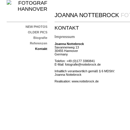
JOANNA NOTTEBROCK
FO
NEW PHOTOS
KONTAKT
OLDER PICS
Impressum
Biografie
Referenzen
Joanna Nottebrock
Savannenweg 13
Kontakt
30455 Hannover
Germany
Telefon: +49 (0)177 3380841
E-Mail:
fotografie@nottebrock.de
Inhaltlich verantwortlich gemäß § 6 MDStV:
Joanna Nottebrock
Realisation:
www.nottebrock.de